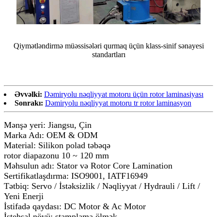
Qiymətləndirmə müəssisələri qurmaq üçün klass-sinif sənayesi
standartları
Əvvəlki:
Dəmiryolu nəqliyyat motoru üçün rotor laminasiyası
Sonrakı:
Dəmiryolu nəqliyyat motoru tr rotor laminasyon
Mənşə yeri: Jiangsu, Çin
Marka Adı: OEM & ODM
Material: Silikon polad təbəqə
rotor diapazonu 10 ~ 120 mm
Məhsulun adı: Stator və Rotor Core Lamination
Sertifikatlaşdırma: ISO9001, IATF16949
Tətbiq: Servo / İstəksizlik / Nəqliyyat / Hydrauli / Lift /
Yeni Enerji
İstifadə qaydası: DC Motor & Ac Motor
İstehsal növü: ştamplama ölmək