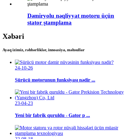
Dəmiryolu nəqliyyat motoru üçün
stator ştamplama
Xəbəri
Ayaq izimiz, rəhbərliklər, innoasiya, məhsullar
24-10-26
Sürücü motorunun funksiyası nədir ...
23-04-23
Yeni bir fabrik quruldu - Gator p ...
22-08-18