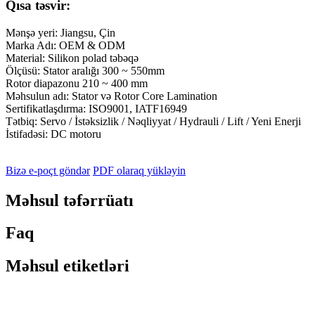
Qısa təsvir:
Mənşə yeri: Jiangsu, Çin
Marka Adı: OEM & ODM
Material: Silikon polad təbəqə
Ölçüsü: Stator aralığı 300 ~ 550mm
Rotor diapazonu 210 ~ 400 mm
Məhsulun adı: Stator və Rotor Core Lamination
Sertifikatlaşdırma: ISO9001, IATF16949
Tətbiq: Servo / İstəksizlik / Nəqliyyat / Hydrauli / Lift / Yeni Enerji
İstifadəsi: DC motoru
Bizə e-poçt göndər
PDF olaraq yükləyin
Məhsul təfərrüatı
Faq
Məhsul etiketləri