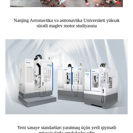
Nanjing Aeronavtika və astronavtika Universiteti yüksək
sürətli maglev motor studiyasına
Yeni sənaye standartları yaratmaq üçün yerli qiymətli
müəssisələrlə əməkdaşlıq edin