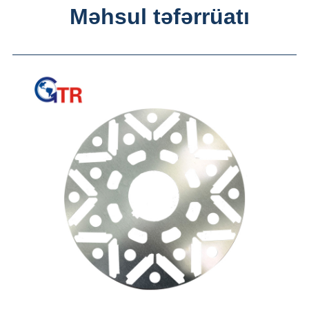
Məhsul təfərrüatı