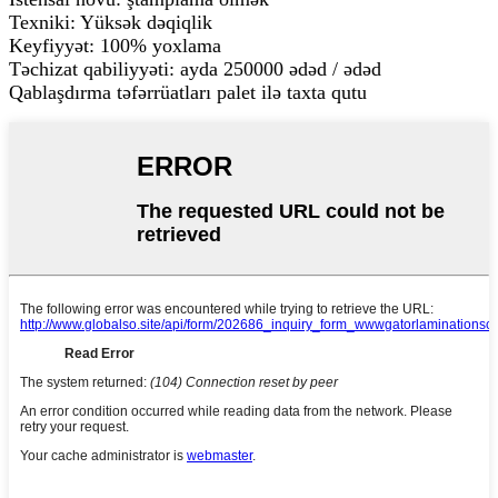
Texniki: Yüksək dəqiqlik
Keyfiyyət: 100% yoxlama
Təchizat qabiliyyəti: ayda 250000 ədəd / ədəd
Qablaşdırma təfərrüatları palet ilə taxta qutu