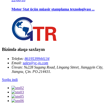
Motor Stat üçün müasir ştamplama texnologiyası ...
Bizimlə əlaqə saxlayın
Telefon:
8619539944134
Email:
sales@yc-jx.com
Ünvan:
№228 Sugang Road, Lingang Street, Jianggyin City,
Jiangsu, Çin. PO.214431.
Sorğu indi