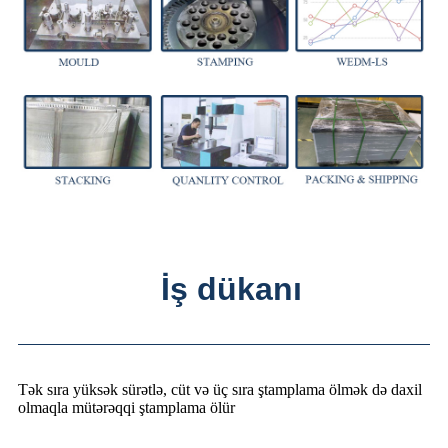
İş dükanı
Tək sıra yüksək sürətlə, cüt və üç sıra ştamplama ölmək də daxil
olmaqla mütərəqqi ştamplama ölür