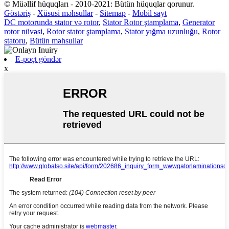
© Müəllif hüquqları - 2010-2021: Bütün hüquqlar qorunur.
Göstəriş
-
Xüsusi məhsullar
-
Sitemap
-
Mobil sayt
DC motorunda stator və rotor
,
Stator Rotor ştamplama
,
Generator
rotor nüvəsi
,
Rotor stator ştamplama
,
Stator yığma uzunluğu
,
Rotor
statoru
,
Bütün məhsullar
E-poçt göndər
x