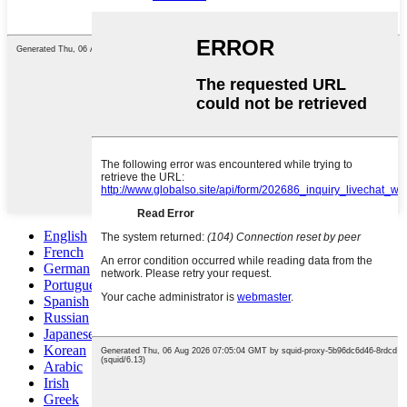
English
French
German
Portuguese
Spanish
Russian
Japanese
Korean
Arabic
Irish
Greek