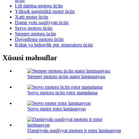
üçün
Lift dartma motoru üçün
Yüksək gərginlikli motor üçün
Xətti motor üçün
Dəmir yolu nəqliyyatı üçün
Servo motoru üçün
Stepper motoru üçün
Dəyişdirmə motoru üçün
Külək və hidravlik güc generatoru üçün
Xüsusi məhsullar
Stepper motoru üçün stator laminasiyası
Servo motoru üçün rotor ştamplama
Servo motor rotor laminasyon
Dəmiryolu nəqliyyat motoru tr rotor laminasyon