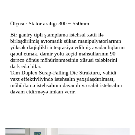
Ölçüsü: Stator aralığı 300 ~ 550mm
Bir gantry tipli ştamplama istehsal xətti ilə
birləşdirilmiş avtomatik sükan manipulyatorlarının
yüksək dəqiqlikli inteqrasiya edilmiş avadanlıqlarını
qəbul etmək, dəmir yolu keçid məhsullarının 90
dərəcə dönüş möhürlənməsinin xüsusi tələblərini
dərk edə bilər.
Tam Duplex Scrap-Falling Die Strukturu, vahidi
vaxt effektivliyində istehsalın yaxşılaşdırılması,
möhürləmə istehsalının davamlı və sabit istehsalını
davam etdirməyə imkan verir.