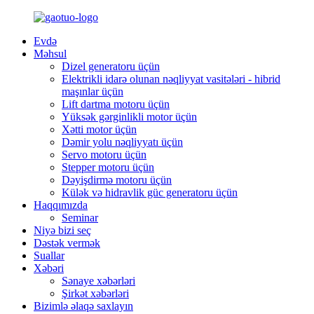
Evdə
Məhsul
Dizel generatoru üçün
Elektrikli idarə olunan nəqliyyat vasitələri - hibrid
maşınlar üçün
Lift dartma motoru üçün
Yüksək gərginlikli motor üçün
Xətti motor üçün
Dəmir yolu nəqliyyatı üçün
Servo motoru üçün
Stepper motoru üçün
Dəyişdirmə motoru üçün
Külək və hidravlik güc generatoru üçün
Haqqımızda
Seminar
Niyə bizi seç
Dəstək vermək
Suallar
Xəbəri
Sənaye xəbərləri
Şirkət xəbərləri
Bizimlə əlaqə saxlayın