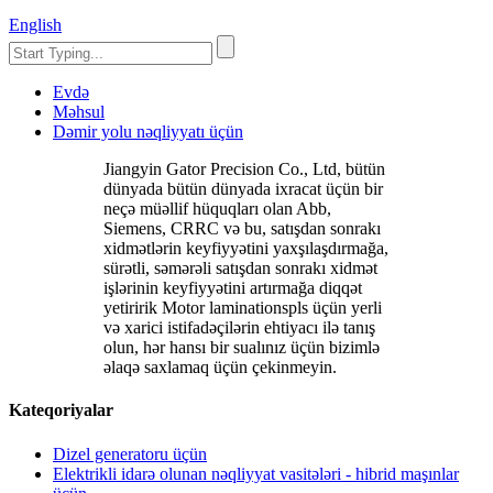
English
Evdə
Məhsul
Dəmir yolu nəqliyyatı üçün
Jiangyin Gator Precision Co., Ltd, bütün
dünyada bütün dünyada ixracat üçün bir
neçə müəllif hüquqları olan Abb,
Siemens, CRRC və bu, satışdan sonrakı
xidmətlərin keyfiyyətini yaxşılaşdırmağa,
sürətli, səmərəli satışdan sonrakı xidmət
işlərinin keyfiyyətini artırmağa diqqət
yetiririk Motor laminationspls üçün yerli
və xarici istifadəçilərin ehtiyacı ilə tanış
olun, hər hansı bir sualınız üçün bizimlə
əlaqə saxlamaq üçün çekinmeyin.
Kateqoriyalar
Dizel generatoru üçün
Elektrikli idarə olunan nəqliyyat vasitələri - hibrid maşınlar