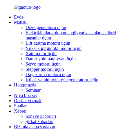
Evdə
Məhsul
Dizel generatoru üçün
Elektrikli idarə olunan nəqliyyat vasitələri - hibrid
maşınlar üçün
Lift dartma motoru üçün
Yüksək gərginlikli motor üçün
Xətti motor üçün
Dəmir yolu nəqliyyatı üçün
Servo motoru üçün
Stepper motoru üçün
Dəyişdirmə motoru üçün
Külək və hidravlik güc generatoru üçün
Haqqımızda
Seminar
Niyə bizi seç
Dəstək vermək
Suallar
Xəbəri
Sənaye xəbərləri
Şirkət xəbərləri
Bizimlə əlaqə saxlayın