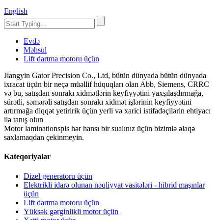
English
Evdə
Məhsul
Lift dartma motoru üçün
Jiangyin Gator Precision Co., Ltd, bütün dünyada bütün dünyada
ixracat üçün bir neçə müəllif hüquqları olan Abb, Siemens, CRRC
və bu, satışdan sonrakı xidmətlərin keyfiyyətini yaxşılaşdırmağa,
sürətli, səmərəli satışdan sonrakı xidmət işlərinin keyfiyyətini
artırmağa diqqət yetiririk üçün yerli və xarici istifadəçilərin ehtiyacı
ilə tanış olun
Motor laminationspls hər hansı bir sualınız üçün bizimlə əlaqə
saxlamaqdan çekinmeyin.
Kateqoriyalar
Dizel generatoru üçün
Elektrikli idarə olunan nəqliyyat vasitələri - hibrid maşınlar
üçün
Lift dartma motoru üçün
Yüksək gərginlikli motor üçün