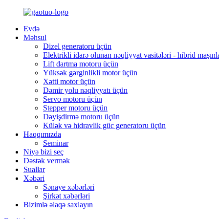
Evdə
Məhsul
Dizel generatoru üçün
Elektrikli idarə olunan nəqliyyat vasitələri - hibrid maşın
Lift dartma motoru üçün
Yüksək gərginlikli motor üçün
Xətti motor üçün
Dəmir yolu nəqliyyatı üçün
Servo motoru üçün
Stepper motoru üçün
Dəyişdirmə motoru üçün
Külək və hidravlik güc generatoru üçün
Haqqımızda
Seminar
Niyə bizi seç
Dəstək vermək
Suallar
Xəbəri
Sənaye xəbərləri
Şirkət xəbərləri
Bizimlə əlaqə saxlayın