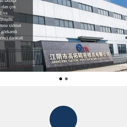
lad təbəqə
0-dan çox
1 və
lmişdir.
oruna xidmət
n görkəmli
rinci dərəcəli