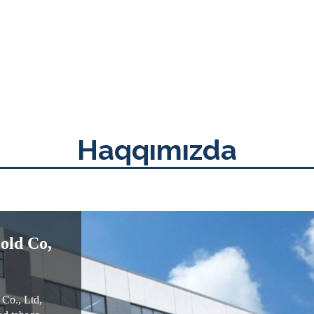
Haqqımızda
old Co,
 Co., Ltd,