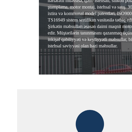
hərtərəfli müəssisə, qəlib istehsalı, silikon po
ştamplama, motor montaj, istehsal və satış. 3
ixtira və kommunal model patentləri, ISO900
TS16949 sistem sertifikatı vasitəsilə tətbiq edi
Şirkətin məhsulları əsasən daimi maqnit mot
edir. Müştərilərin tanınmasını qazanmaq üçü
inkişaf qabiliyyəti və keyfiyyətli məhsullar, bi
istehsal səviyyəsi olan bəzi məhsullar.