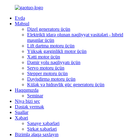
Evdə
Məhsul
Dizel generatoru üçün
Elektrikli idarə olunan nəqliyyat vasitələri - hibrid
maşınlar üçün
Lift dartma motoru üçün
Yüksək gərginlikli motor üçün
Xətti motor üçün
Dəmir yolu nəqliyyatı üçün
Servo motoru üçün
Stepper motoru üçün
Dəyişdirmə motoru üçün
Külək və hidravlik güc generatoru üçün
Haqqımızda
Seminar
Niyə bizi seç
Dəstək vermək
Suallar
Xəbəri
Sənaye xəbərləri
Şirkət xəbərləri
Bizimlə əlaqə saxlayın