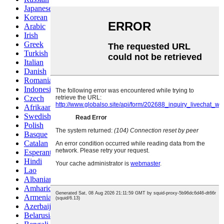
Japanese
Korean
Arabic
Irish
Greek
Turkish
Italian
Danish
Romanian
Indonesian
Czech
Afrikaans
Swedish
Polish
Basque
Catalan
Esperanto
Hindi
Lao
Albanian
Amharic
Armenian
Azerbaijani
Belarusian