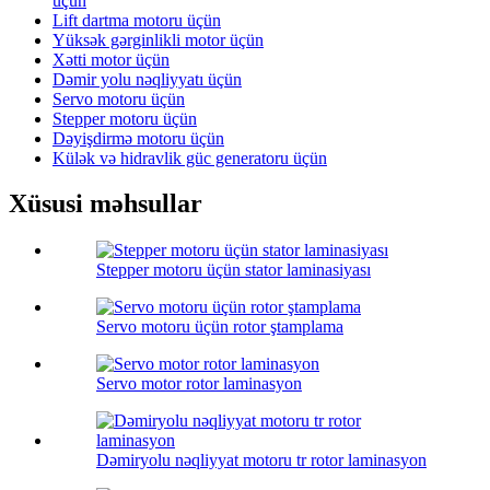
üçün
Lift dartma motoru üçün
Yüksək gərginlikli motor üçün
Xətti motor üçün
Dəmir yolu nəqliyyatı üçün
Servo motoru üçün
Stepper motoru üçün
Dəyişdirmə motoru üçün
Külək və hidravlik güc generatoru üçün
Xüsusi məhsullar
Stepper motoru üçün stator laminasiyası
Servo motoru üçün rotor ştamplama
Servo motor rotor laminasyon
Dəmiryolu nəqliyyat motoru tr rotor laminasyon