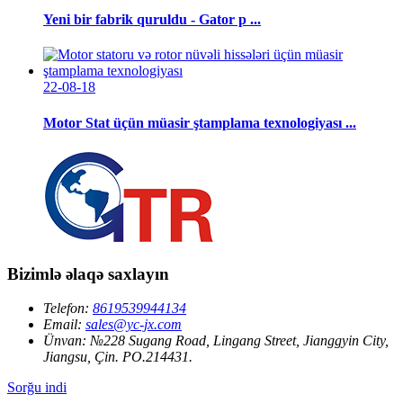
Yeni bir fabrik quruldu - Gator p ...
22-08-18
Motor Stat üçün müasir ştamplama texnologiyası ...
Bizimlə əlaqə saxlayın
Telefon:
8619539944134
Email:
sales@yc-jx.com
Ünvan:
№228 Sugang Road, Lingang Street, Jianggyin City,
Jiangsu, Çin. PO.214431.
Sorğu indi