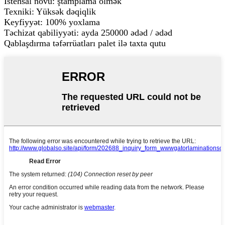
İstehsal növü: ştamplama ölmək
Texniki: Yüksək dəqiqlik
Keyfiyyət: 100% yoxlama
Təchizat qabiliyyəti: ayda 250000 ədəd / ədəd
Qablaşdırma təfərrüatları palet ilə taxta qutu