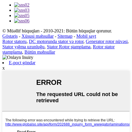
© Müəllif hüquqları - 2010-2021: Bütün hüquqlar qorunur.
Göstəriş
-
Xüsusi məhsullar
-
Sitemap
-
Mobil sayt
Rotor statoru
,
DC motorunda stator və rotor
,
Generator rotor nüvəsi
,
Stator yığma uzunluğu
,
Stator Rotor ştamplama
,
Rotor stator
ştamplama
,
Bütün məhsullar
E-poçt göndər
x