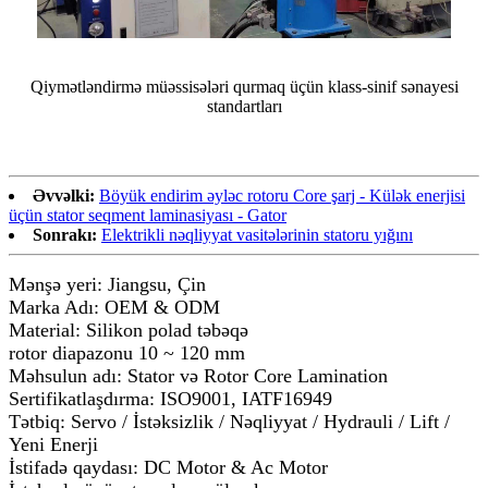
Qiymətləndirmə müəssisələri qurmaq üçün klass-sinif sənayesi
standartları
Əvvəlki:
Böyük endirim əyləc rotoru Core şarj - Külək enerjisi
üçün stator seqment laminasiyası - Gator
Sonrakı:
Elektrikli nəqliyyat vasitələrinin statoru yığını
Mənşə yeri: Jiangsu, Çin
Marka Adı: OEM & ODM
Material: Silikon polad təbəqə
rotor diapazonu 10 ~ 120 mm
Məhsulun adı: Stator və Rotor Core Lamination
Sertifikatlaşdırma: ISO9001, IATF16949
Tətbiq: Servo / İstəksizlik / Nəqliyyat / Hydrauli / Lift /
Yeni Enerji
İstifadə qaydası: DC Motor & Ac Motor