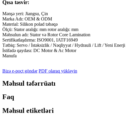
Qısa təsvir:
Mənşə yeri: Jiangsu, Çin
Marka Adı: OEM & ODM
Material: Silikon polad təbəqə
Ölçü: Stator aralığı: mm rotor aralığı: mm
Məhsulun adı: Stator və Rotor Core Lamination
Sertifikatlaşdırma: ISO9001, IATF16949
Tətbiq: Servo / İstəksizlik / Nəqliyyat / Hydrauli / Lift / Yeni Enerji
İstifadə qaydası: DC Motor & Ac Motor
Manufa
Bizə e-poçt göndər
PDF olaraq yükləyin
Məhsul təfərrüatı
Faq
Məhsul etiketləri