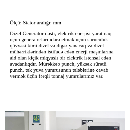
Ölçü: Stator aralığı: mm
Dizel Generator dəsti, elektrik enerjisi yaratmaq
üçün generatorları idarə etmək üçün sürücülük
qüvvəsi kimi dizel və digər yanacaq və dizel
mühərriklərindən istifadə edən enerji maşınlarına
aid olan kiçik miqyaslı bir elektrik istehsal edən
avadanlıqdır. Mürəkkəb punch, yüksək sürətli
punch, tək yuva yumrusunun tələblərinə cavab
vermək üçün fərqli tonnaj yumrularımız var.