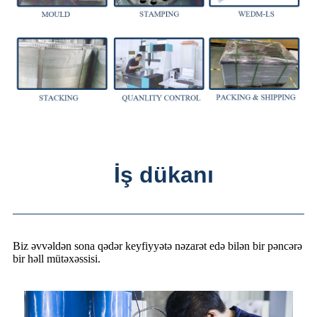
İş dükanı
Biz əvvəldən sona qədər keyfiyyətə nəzarət edə bilən bir pəncərə
bir həll mütəxəssisi.