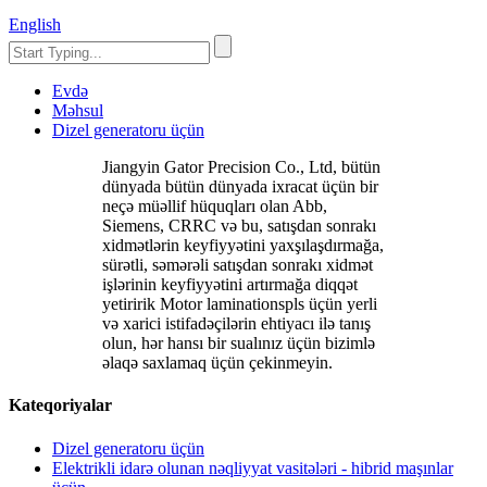
English
Evdə
Məhsul
Dizel generatoru üçün
Jiangyin Gator Precision Co., Ltd, bütün
dünyada bütün dünyada ixracat üçün bir
neçə müəllif hüquqları olan Abb,
Siemens, CRRC və bu, satışdan sonrakı
xidmətlərin keyfiyyətini yaxşılaşdırmağa,
sürətli, səmərəli satışdan sonrakı xidmət
işlərinin keyfiyyətini artırmağa diqqət
yetiririk Motor laminationspls üçün yerli
və xarici istifadəçilərin ehtiyacı ilə tanış
olun, hər hansı bir sualınız üçün bizimlə
əlaqə saxlamaq üçün çekinmeyin.
Kateqoriyalar
Dizel generatoru üçün
Elektrikli idarə olunan nəqliyyat vasitələri - hibrid maşınlar