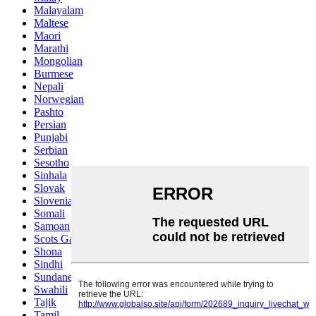
Malayalam
Maltese
Maori
Marathi
Mongolian
Burmese
Nepali
Norwegian
Pashto
Persian
Punjabi
Serbian
Sesotho
Sinhala
Slovak
Slovenian
Somali
Samoan
Scots Gaelic
Shona
Sindhi
Sundanese
Swahili
Tajik
Tamil