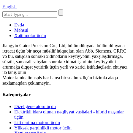
English
Evdə
Məhsul
Xətti motor üçün
Jiangyin Gator Precision Co., Ltd, bütün dünyada bütün dünyada
ixracat üçün bir neçə müəllif hüquqları olan Abb, Siemens, CRRC
və bu, satışdan sonrakı xidmətlərin keyfiyyətini yaxşılaşdırmağa,
sürətli, səmərəli satışdan sonrakı xidmət işlərinin keyfiyyətini
artırmağa diqqət yetiririk üçün yerli və xarici istifadəçilərin ehtiyacı
ilə tanış olun
Motor laminationspls hər hansı bir sualınız üçün bizimlə əlaqə
saxlamaqdan çekinmeyin.
Kateqoriyalar
Dizel generatoru üçün
Elektrikli idarə olunan nəqliyyat vasitələri - hibrid maşınlar
üçün
Lift dartma motoru üçün
Yüksək gərginlikli motor üçün