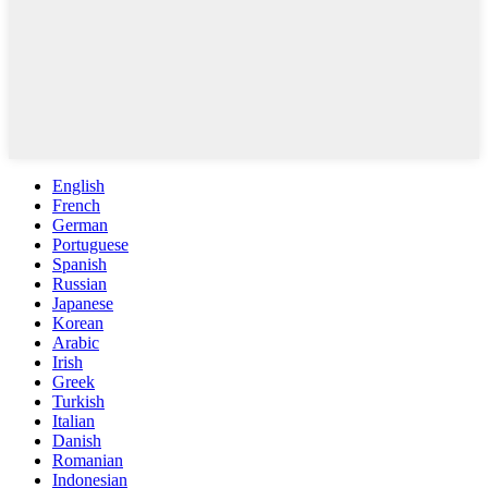
English
French
German
Portuguese
Spanish
Russian
Japanese
Korean
Arabic
Irish
Greek
Turkish
Italian
Danish
Romanian
Indonesian