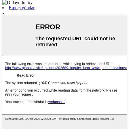
E-poçt göndər
x