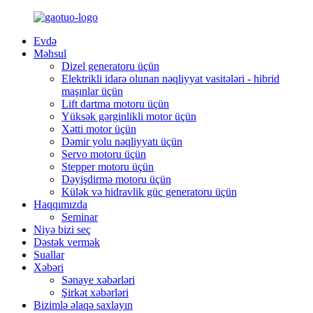
Evdə
Məhsul
Dizel generatoru üçün
Elektrikli idarə olunan nəqliyyat vasitələri - hibrid
maşınlar üçün
Lift dartma motoru üçün
Yüksək gərginlikli motor üçün
Xətti motor üçün
Dəmir yolu nəqliyyatı üçün
Servo motoru üçün
Stepper motoru üçün
Dəyişdirmə motoru üçün
Külək və hidravlik güc generatoru üçün
Haqqımızda
Seminar
Niyə bizi seç
Dəstək vermək
Suallar
Xəbəri
Sənaye xəbərləri
Şirkət xəbərləri
Bizimlə əlaqə saxlayın