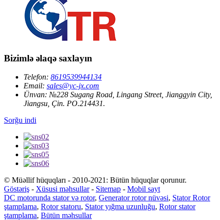
Bizimlə əlaqə saxlayın
Telefon:
8619539944134
Email:
sales@yc-jx.com
Ünvan:
№228 Sugang Road, Lingang Street, Jianggyin City,
Jiangsu, Çin. PO.214431.
Sorğu indi
© Müəllif hüquqları - 2010-2021: Bütün hüquqlar qorunur.
Göstəriş
-
Xüsusi məhsullar
-
Sitemap
-
Mobil sayt
DC motorunda stator və rotor
,
Generator rotor nüvəsi
,
Stator Rotor
ştamplama
,
Rotor statoru
,
Stator yığma uzunluğu
,
Rotor stator
ştamplama
,
Bütün məhsullar