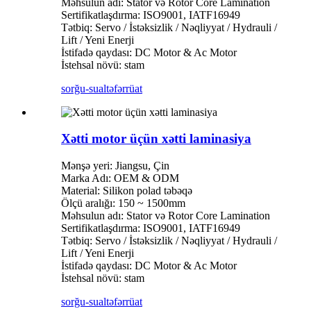
Məhsulun adı: Stator və Rotor Core Lamination
Sertifikatlaşdırma: ISO9001, IATF16949
Tətbiq: Servo / İstəksizlik / Nəqliyyat / Hydrauli /
Lift / Yeni Enerji
İstifadə qaydası: DC Motor & Ac Motor
İstehsal növü: stam
sorğu-sual
təfərrüat
Xətti motor üçün xətti laminasiya
Mənşə yeri: Jiangsu, Çin
Marka Adı: OEM & ODM
Material: Silikon polad təbəqə
Ölçü aralığı: 150 ~ 1500mm
Məhsulun adı: Stator və Rotor Core Lamination
Sertifikatlaşdırma: ISO9001, IATF16949
Tətbiq: Servo / İstəksizlik / Nəqliyyat / Hydrauli /
Lift / Yeni Enerji
İstifadə qaydası: DC Motor & Ac Motor
İstehsal növü: stam
sorğu-sual
təfərrüat