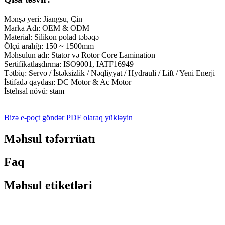
Mənşə yeri: Jiangsu, Çin
Marka Adı: OEM & ODM
Material: Silikon polad təbəqə
Ölçü aralığı: 150 ~ 1500mm
Məhsulun adı: Stator və Rotor Core Lamination
Sertifikatlaşdırma: ISO9001, IATF16949
Tətbiq: Servo / İstəksizlik / Nəqliyyat / Hydrauli / Lift / Yeni Enerji
İstifadə qaydası: DC Motor & Ac Motor
İstehsal növü: stam
Bizə e-poçt göndər
PDF olaraq yükləyin
Məhsul təfərrüatı
Faq
Məhsul etiketləri