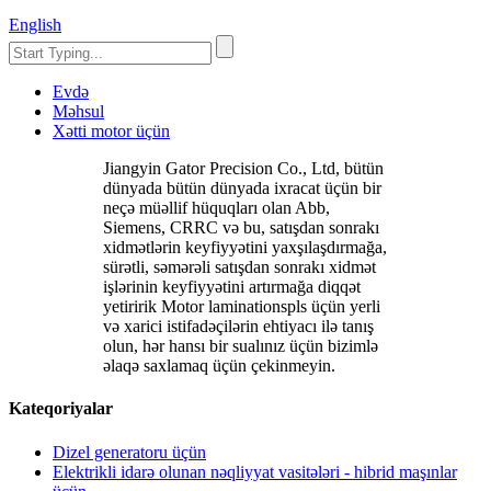
English
Evdə
Məhsul
Xətti motor üçün
Jiangyin Gator Precision Co., Ltd, bütün
dünyada bütün dünyada ixracat üçün bir
neçə müəllif hüquqları olan Abb,
Siemens, CRRC və bu, satışdan sonrakı
xidmətlərin keyfiyyətini yaxşılaşdırmağa,
sürətli, səmərəli satışdan sonrakı xidmət
işlərinin keyfiyyətini artırmağa diqqət
yetiririk Motor laminationspls üçün yerli
və xarici istifadəçilərin ehtiyacı ilə tanış
olun, hər hansı bir sualınız üçün bizimlə
əlaqə saxlamaq üçün çekinmeyin.
Kateqoriyalar
Dizel generatoru üçün
Elektrikli idarə olunan nəqliyyat vasitələri - hibrid maşınlar