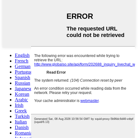
English
French
German
Portuguese
Spanish
Russian
Japanese
Korean
Arabic
Irish
Greek
Turkish
Italian
Danish
Romanian