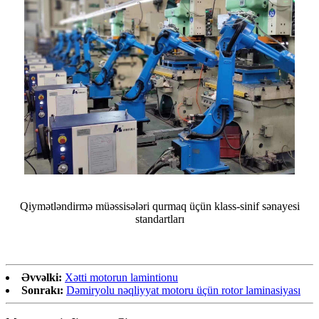
Qiymətləndirmə müəssisələri qurmaq üçün klass-sinif sənayesi
standartları
Əvvəlki:
Xətti motorun lamintionu
Sonrakı:
Dəmiryolu nəqliyyat motoru üçün rotor laminasiyası