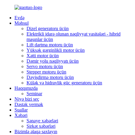
Evdə
Məhsul
Dizel generatoru üçün
Elektrikli idarə olunan nəqliyyat vasitələri - hibrid
maşınlar üçün
Lift dartma motoru üçün
Yüksək gərginlikli motor üçün
Xətti motor üçün
Dəmir yolu nəqliyyatı üçün
Servo motoru üçün
Stepper motoru üçün
Dəyişdirmə motoru üçün
Külək və hidravlik güc generatoru üçün
Haqqımızda
Seminar
Niyə bizi seç
Dəstək vermək
Suallar
Xəbəri
Sənaye xəbərləri
Şirkət xəbərləri
Bizimlə əlaqə saxlayın