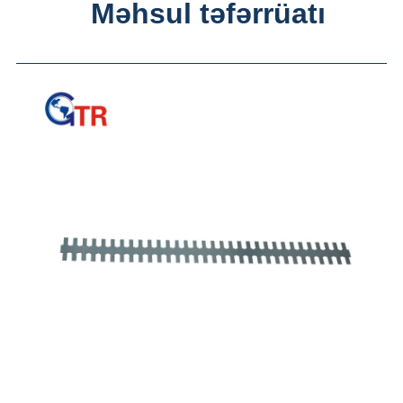
Məhsul təfərrüatı