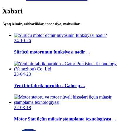
Xəbəri
Ayaq izimiz, rəhbərliklər, innoasiya, məhsullar
24-10-26
Sürücü motorunun funksiyası nədir ...
23-04-23
Yeni bir fabrik quruldu - Gator p ...
22-08-18
Motor Stat üçün müasir ştamplama texnologiyası ...