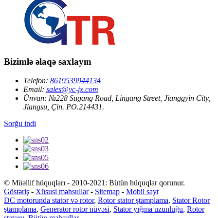
Bizimlə əlaqə saxlayın
Telefon:
8619539944134
Email:
sales@yc-jx.com
Ünvan:
№228 Sugang Road, Lingang Street, Jianggyin City,
Jiangsu, Çin. PO.214431.
Sorğu indi
© Müəllif hüquqları - 2010-2021: Bütün hüquqlar qorunur.
Göstəriş
-
Xüsusi məhsullar
-
Sitemap
-
Mobil sayt
DC motorunda stator və rotor
,
Rotor stator ştamplama
,
Stator Rotor
ştamplama
,
Generator rotor nüvəsi
,
Stator yığma uzunluğu
,
Rotor
statoru
,
Bütün məhsullar