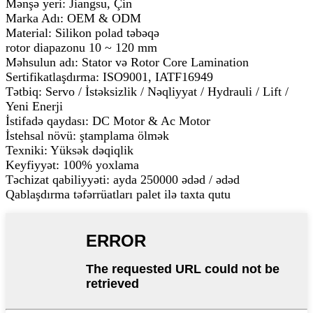
Mənşə yeri: Jiangsu, Çin
Marka Adı: OEM & ODM
Material: Silikon polad təbəqə
rotor diapazonu 10 ~ 120 mm
Məhsulun adı: Stator və Rotor Core Lamination
Sertifikatlaşdırma: ISO9001, IATF16949
Tətbiq: Servo / İstəksizlik / Nəqliyyat / Hydrauli / Lift /
Yeni Enerji
İstifadə qaydası: DC Motor & Ac Motor
İstehsal növü: ştamplama ölmək
Texniki: Yüksək dəqiqlik
Keyfiyyət: 100% yoxlama
Təchizat qabiliyyəti: ayda 250000 ədəd / ədəd
Qablaşdırma təfərrüatları palet ilə taxta qutu