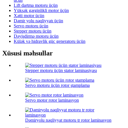
üçün
Lift dartma motoru üçün
Yüksək gərginlikli motor üçün
Xətti motor üçün
Dəmir yolu nəqliyyatı üçün
Servo motoru üçün
Stepper motoru üçün
Dəyişdirmə motoru üçün
Külək və hidravlik güc generatoru üçün
Xüsusi məhsullar
Stepper motoru üçün stator laminasiyası
Servo motoru üçün rotor ştamplama
Servo motor rotor laminasyon
Dəmiryolu nəqliyyat motoru tr rotor laminasyon