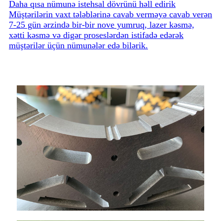
Daha qısa nümunə istehsal dövrünü həll edirik
Müştərilərin vaxt tələblərinə cavab verməyə cavab verən
7-25 gün ərzində bir-bir nove yumruq, lazer kəsmə,
xətti kəsmə və digər proseslərdən istifadə edərək
müştərilər üçün nümunələr edə bilərik.