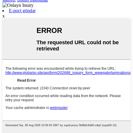
E-poçt göndər
x