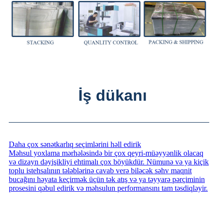
İş dükanı
Daha çox sənətkarlıq seçimlərini həll edirik
Məhsul yoxlama mərhələsində bir çox qeyri-müəyyənlik olacaq
və dizayn dəyişikliyi ehtimalı çox böyükdür. Nümunə və ya kiçik
toplu istehsalının tələblərinə cavab verə biləcək səhv maqnit
bucağını həyata keçirmək üçün tək atış və ya təyyarə pərçiminin
prosesini qəbul edirik və məhsulun performansını tam təsdiqləyir.